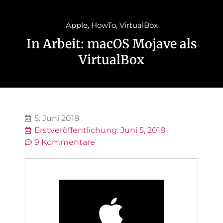
Apple
,
HowTo
,
VirtualBox
In Arbeit: macOS Mojave als
VirtualBox
5. Juni 2018
Erstveröffentlichung:
Juni 5, 2018
9 Kommentare