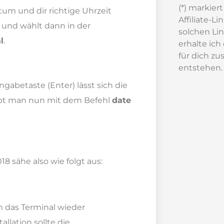
(*) markier
um und dir richtige Uhrzeit
Affiliate-L
 und wählt dann in der
solchen Lin
l
.
erhalte ich
für dich zu
entstehen.
ngabetaste (Enter) lässt sich die
 gibt man nun mit dem Befehl
date
 sähe also wie folgt aus:
das Terminal wieder
llation sollte die