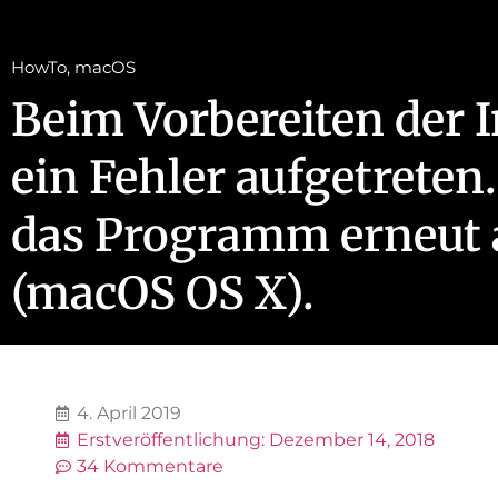
HowTo
,
macOS
Beim Vorbereiten der In
ein Fehler aufgetreten
das Programm erneut 
(macOS OS X).
4. April 2019
Erstveröffentlichung:
Dezember 14, 2018
34 Kommentare