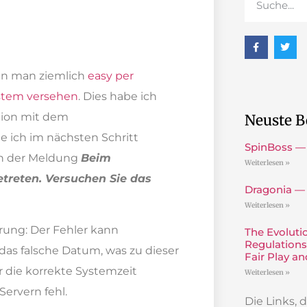
nn man ziemlich
easy per
ystem versehen
. Dies habe ich
tion mit dem
Neuste B
 ich im nächsten Schritt
SpinBoss —
von der Meldung
Beim
Weiterlesen »
getreten. Versuchen Sie das
Dragonia —
Weiterlesen »
ärung: Der Fehler kann
The Evoluti
Regulations
das falsche Datum, was zu dieser
Fair Play a
 die korrekte Systemzeit
Weiterlesen »
Servern fehl.
Die Links,