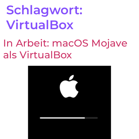
Schlagwort:
VirtualBox
In Arbeit: macOS Mojave
als VirtualBox