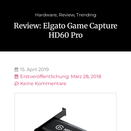
Hardware
,
Review
,
Trending
Review: Elgato Game Capture
HD60 Pro
15. April 2019
Erstveröffentlichung:
März 28, 2018
Keine Kommentare