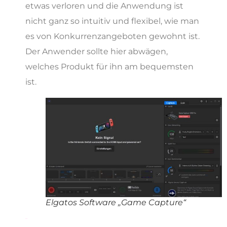
etwas verloren und die Anwendung ist
nicht ganz so intuitiv und flexibel, wie man
es von Konkurrenzangeboten gewohnt ist.
Der Anwender sollte hier abwägen,
welches Produkt für ihn am bequemsten
ist.
Elgatos Software „Game Capture“
Fazit