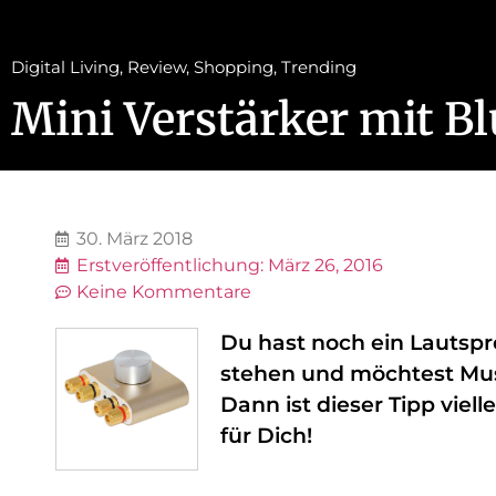
Digital Living
,
Review
,
Shopping
,
Trending
Mini Verstärker mit B
30. März 2018
Erstveröffentlichung:
März 26, 2016
Keine Kommentare
Du hast noch ein Lautspr
stehen und möchtest Mus
Dann ist dieser Tipp viel
für Dich!