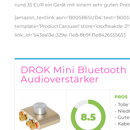
rund 35 EUR ein Gerät mit einem sehr guten Prei
[amazon_textlink asin=’B00SB6SUD4′ text=’B00
template=’ProductCarousel‘ store=’iosxfreakde-21
link_id=’543aa13e-329e-11e8-8b9f-f1e842655565′]
DROK Mini Bluetooth 
Audioverstärker
PROS
Tolle
Niedr
8.5
Gute
Kabe