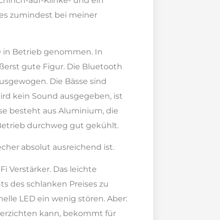
Chinch-auf-Klinke- und ein
 es zumindest bei meiner
0 in Betrieb genommen. In
ßerst gute Figur. Die Bluetooth
ausgewogen. Die Bässe sind
ird kein Sound ausgegeben, ist
use besteht aus Aluminium, die
m Betrieb durchweg gut gekühlt.
echer absolut ausreichend ist.
Fi Verstärker. Das leichte
s des schlanken Preises zu
elle LED ein wenig stören. Aber:
 verzichten kann, bekommt für