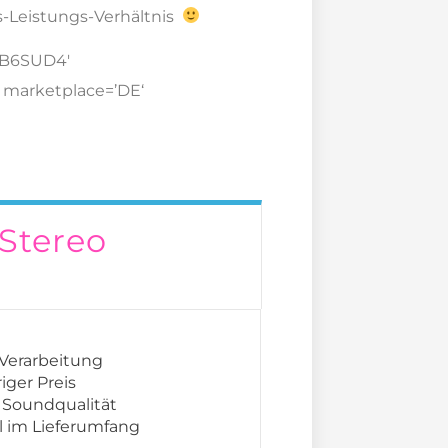
s-Leistungs-Verhältnis
SB6SUD4′
′ marketplace=’DE‘
Stereo
 Verarbeitung
iger Preis
 Soundqualität
l im Lieferumfang