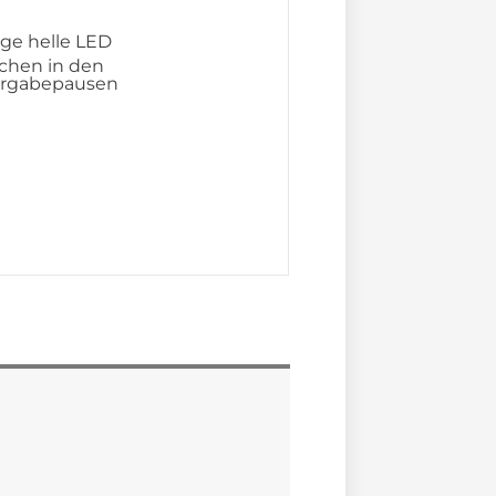
ige helle LED
chen in den
rgabepausen