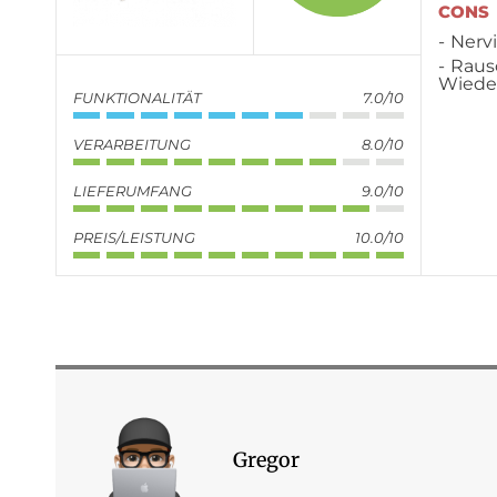
CONS
Nerv
Raus
Wiede
FUNKTIONALITÄT
7.0/10
VERARBEITUNG
8.0/10
LIEFERUMFANG
9.0/10
PREIS/LEISTUNG
10.0/10
Gregor