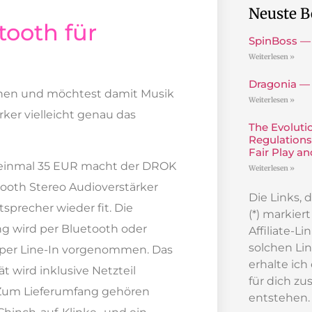
Neuste B
tooth für
SpinBoss —
Weiterlesen »
Dragonia —
tehen und möchtest damit Musik
Weiterlesen »
rker vielleicht genau das
The Evoluti
Regulations
Fair Play a
 einmal 35 EUR macht der DROK
Weiterlesen »
tooth Stereo Audioverstärker
Die Links,
sprecher wieder fit. Die
(*) markier
g wird per Bluetooth oder
Affiliate-L
solchen Lin
v per Line-In vorgenommen. Das
erhalte ich
ät wird inklusive Netzteil
für dich zu
. Zum Lieferumfang gehören
entstehen.