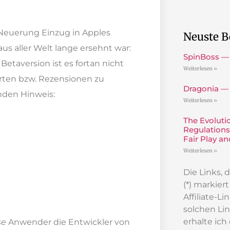
e Neuerung Einzug in Apples
Neuste B
us aller Welt lange ersehnt war:
SpinBoss —
Betaversion ist es fortan nicht
Weiterlesen »
rten bzw. Rezensionen zu
Dragonia —
enden Hinweis:
Weiterlesen »
The Evoluti
Regulations
Fair Play a
Weiterlesen »
Die Links,
(*) markier
Affiliate-L
solchen Lin
erhalte ich
se
Anwender die Entwickler von