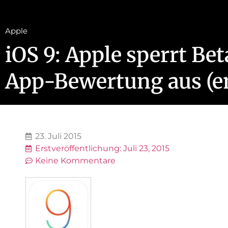
Apple
iOS 9: Apple sperrt Be
App-Bewertung aus (en
23. Juli 2015
Erstveröffentlichung:
Juli 23, 2015
Keine Kommentare