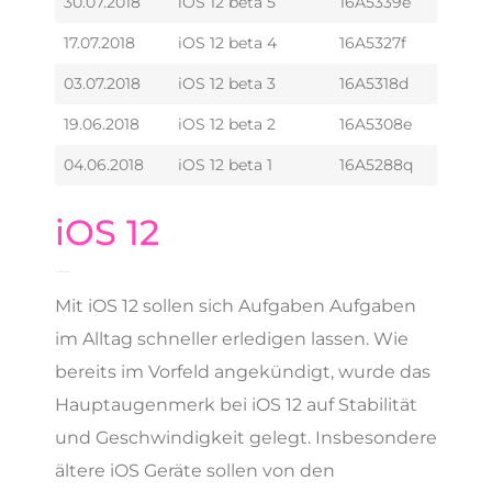
30.07.2018
iOS 12 beta 5
16A5339e
17.07.2018
iOS 12 beta 4
16A5327f
03.07.2018
iOS 12 beta 3
16A5318d
19.06.2018
iOS 12 beta 2
16A5308e
04.06.2018
iOS 12 beta 1
16A5288q
iOS 12
Schneller und stabiler
Mit iOS 12 sollen sich Aufgaben Aufgaben
im Alltag schneller erledigen lassen. Wie
bereits im Vorfeld angekündigt, wurde das
Hauptaugenmerk bei iOS 12 auf Stabilität
und Geschwindigkeit gelegt. Insbesondere
ältere iOS Geräte sollen von den