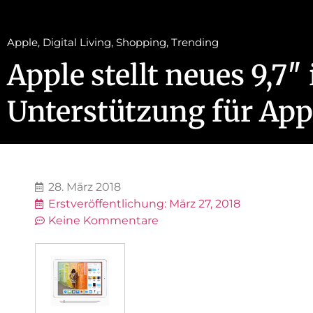
Apple
,
Digital Living
,
Shopping
,
Trending
Apple stellt neues 9,7″
Unterstützung für Appl
28. März 2018
Erstveröffentlichung:
März 27, 2018
Keine Kommentare