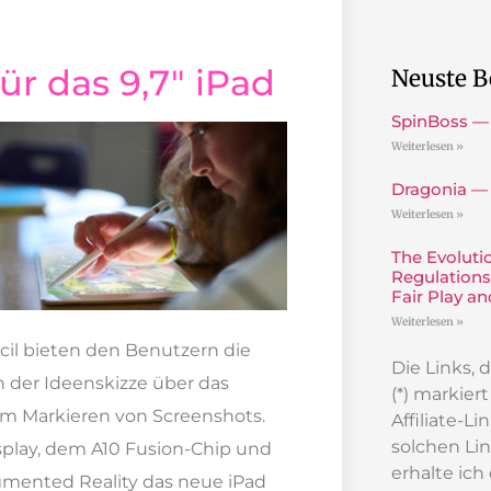
ür das 9,7″ iPad
Neuste B
SpinBoss —
Weiterlesen »
Dragonia —
Weiterlesen »
The Evoluti
Regulations
Fair Play a
Weiterlesen »
ncil bieten den Benutzern die
Die Links,
n der Ideenskizze über das
(*) markier
zum Markieren von Screenshots.
Affiliate-L
solchen Lin
splay, dem A10 Fusion-Chip und
erhalte ich
ugmented Reality das neue iPad