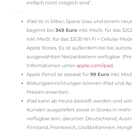
einfach nicht möglich sind“.
Preise und Verfügbarkeit (Angaben laut Apple)
iPad ist in Silber, Space Grau und einem neu
beginnt bei
349 Euro
inkl. MwSt. für das 32
inkl. MwSt. für das 32GB Wi-Fi + Cellular-Mode
Apple Stores. Es ist außerdem bei bei autor
ausgewählten Netzanbietern verfügbar. (Prei
Informationen unter
apple.com/ipad
.
Apple Pencil ist separat für
99 Euro
inkl. MwSt
Bildungseinrichtungen können iPad und App
Preisen erwerben.
iPad kann ab heute bestellt werden und wir
Kunden ausgeliefert sowie in Stores in meh
verfügbar sein, darunter:
Deutschland, Austr
Finnland, Frankreich, Großbritannien, Hongko