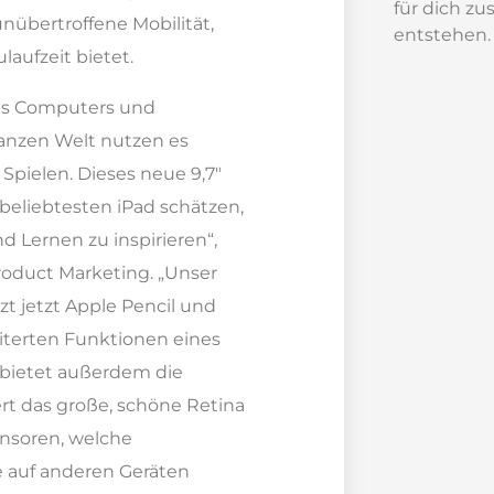
für dich zu
unübertroffene Mobilität,
entstehen.
aufzeit bietet.
 des Computers und
anzen Welt nutzen es
 Spielen. Dieses neue 9,7″
beliebtesten iPad schätzen,
d Lernen zu inspirieren“,
Product Marketing. „Unser
zt jetzt Apple Pencil und
iterten Funktionen eines
 bietet außerdem die
rt das große, schöne Retina
ensoren, welche
e auf anderen Geräten