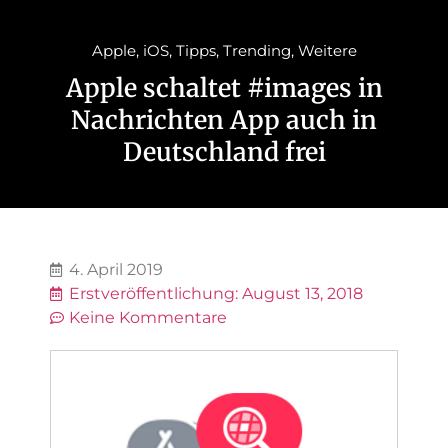
Apple
,
iOS
,
Tipps
,
Trending
,
Weitere
Apple schaltet #images in
Nachrichten App auch in
Deutschland frei
4. April 2019
Erstveröffentlichung:
August 13, 2018
Keine Kommentare