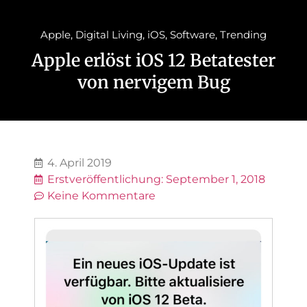
Apple
,
Digital Living
,
iOS
,
Software
,
Trending
Apple erlöst iOS 12 Betatester
von nervigem Bug
4. April 2019
Erstveröffentlichung:
September 1, 2018
Keine Kommentare