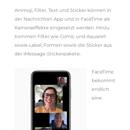
Animoji, Filter, Text und Sticker können in
der Nachrichten App und in FaceTime als
Kameraeffekte eingesetzt werden. Hinzu
kommen Filter wie Comic und Aquarell
sowie Label, Formen sowie die Sticker aus
der iMessage-Stickerpakete.
Gruppen FaceTime
FaceTime
bekommt
endlich
eine