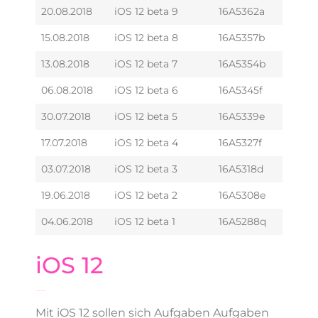
20.08.2018
iOS 12 beta 9
16A5362a
15.08.2018
iOS 12 beta 8
16A5357b
13.08.2018
iOS 12 beta 7
16A5354b
06.08.2018
iOS 12 beta 6
16A5345f
30.07.2018
iOS 12 beta 5
16A5339e
17.07.2018
iOS 12 beta 4
16A5327f
03.07.2018
iOS 12 beta 3
16A5318d
19.06.2018
iOS 12 beta 2
16A5308e
04.06.2018
iOS 12 beta 1
16A5288q
iOS 12
Schneller und stabiler
Mit iOS 12 sollen sich Aufgaben Aufgaben