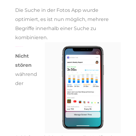
Die Suche in der Fotos App wurde
optimiert, es ist nun möglich, mehrere
Begriffe innerhalb einer Suche zu
kombinieren.
Nicht Stören, Notifications und Screen Time
Nicht
stören
während
der