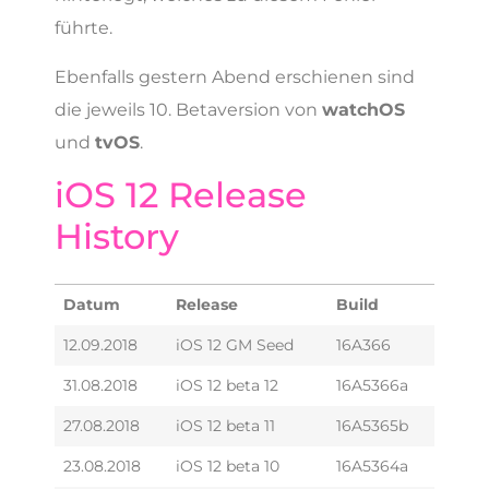
führte.
Ebenfalls gestern Abend erschienen sind
die jeweils 10. Betaversion von
watchOS
und
tvOS
.
iOS 12 Release
History
Datum
Release
Build
12.09.2018
iOS 12 GM Seed
16A366
31.08.2018
iOS 12 beta 12
16A5366a
27.08.2018
iOS 12 beta 11
16A5365b
23.08.2018
iOS 12 beta 10
16A5364a