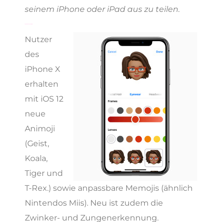
seinem iPhone oder iPad aus zu teilen.
Memoji und Kameraeffekte
Nutzer
des
iPhone X
erhalten
mit iOS 12
neue
Animoji
(Geist,
Koala,
Tiger und
T-Rex.) sowie anpassbare Memojis (ähnlich
Nintendos Miis). Neu ist zudem die
Zwinker- und Zungenerkennung.