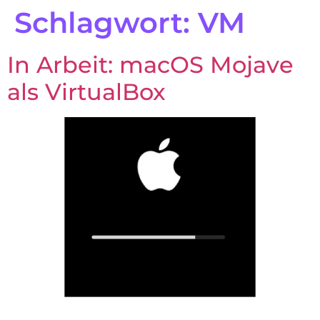
Schlagwort:
VM
In Arbeit: macOS Mojave
als VirtualBox