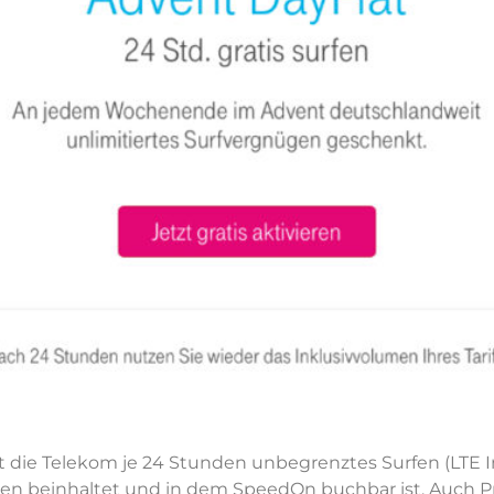
ie Telekom je 24 Stunden unbegrenztes Surfen (LTE In
men beinhaltet und in dem SpeedOn buchbar ist. Auch 