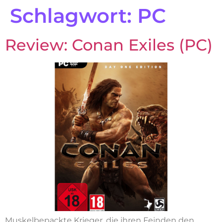
Schlagwort:
PC
Review: Conan Exiles (PC)
Muskelbepackte Krieger, die ihren Feinden den