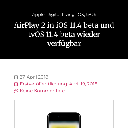
Apple
,
Digital Living
,
iOS
,
tvOS
AirPlay 2 in iOS 11.4 beta und
tvOS 11.4 beta wieder
verfügbar
27. April 2018
Erstveröffentlichung:
April 19, 2018
Keine Kommentare